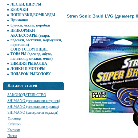
ЛЕСКИ, ШНУРЫ
КРЮЧКИ
ПОПЛАВКИ,БОМБАРДЫ
Stren Sonic Braid LVG (диаметр 
Приманки
Сумки, чехлы, коробки
ПРИКОРМКИ
АКСЕССУАРЫ (ведра,
подсаки, застежки, кормушки,
подставки)
СОПУТСТВУЮЩИЕ
ТОВАРЫ (одежда, обувь,
палатки, рюкзаки, очки)
ЗИМНЯЯ РЫБАЛКА
ЛОДКИ И МОТОРЫ
ПОДАРОК РЫБОЛОВУ
Каталог статей
ЗАКОНОДАТЕЛЬСТВО
SHIMANO (технологии катушек)
SHIMANO (технологии удилищ)
SHIMANO (материалы одежды)
Удилища
Катушки
Крючки
Лески