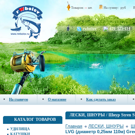
Товаров:
--
шт.
На сумму:
руб
В
rwbolov
426-325-114
На главную
О магазине
Как сделать заказ
ЛЕСКИ, ШНУРЫ / Шнур Stren Su
КАТАЛОГ ТОВАРОВ
Главная
ЛЕСКИ, ШНУРЫ
Ш
УДИЛИЩА
LVG (диаметр 0,25мм 110м) Gre
КАТУШКИ