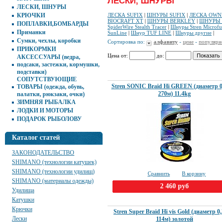
ЛЕСКИ, ШНУРЫ
ЛЕСКИ, ШНУРЫ
КРЮЧКИ
ЛЕСКА SUFIX
|
ШНУРЫ SUFIX
|
ЛЕСКА OWN
BIOCRAFT XT
|
ШНУРЫ BERKLEY
|
ШНУРЫ 
ПОПЛАВКИ,БОМБАРДЫ
SpiderWire Stealth Tracer
|
Шнуры Stren Microfu
Приманки
SunLine
|
Шнур TUF LINE
|
Шнуры другие
|
Сумки, чехлы, коробки
Сортировка по:
алфавиту
-
цене
-
популярн
ПРИКОРМКИ
Цена от:
до:
АКСЕССУАРЫ (ведра,
подсаки, застежки, кормушки,
подставки)
СОПУТСТВУЮЩИЕ
Stren SONIC Braid Hi GREEN (диаметр 
ТОВАРЫ (одежда, обувь,
270м) 11.4kg
палатки, рюкзаки, очки)
ЗИМНЯЯ РЫБАЛКА
ЛОДКИ И МОТОРЫ
ПОДАРОК РЫБОЛОВУ
Каталог статей
ЗАКОНОДАТЕЛЬСТВО
SHIMANO (технологии катушек)
SHIMANO (технологии удилищ)
Сравнить
В корзину
SHIMANO (материалы одежды)
2 460 руб
Удилища
Катушки
Крючки
Stren Super Braid Hi vis Gold (диаметр 0
Лески
114м) золотой