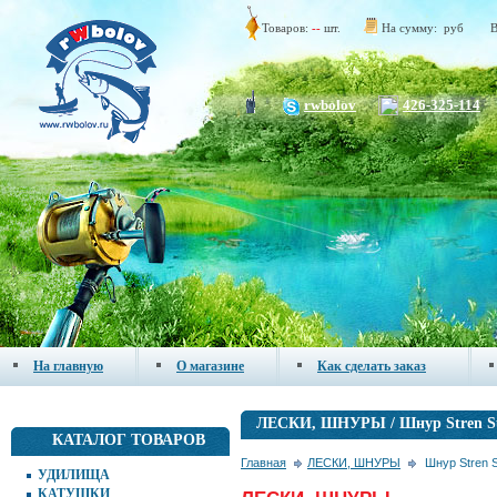
Товаров:
--
шт.
На сумму:
руб
В
rwbolov
426-325-114
На главную
О магазине
Как сделать заказ
ЛЕСКИ, ШНУРЫ / Шнур Stren Su
КАТАЛОГ ТОВАРОВ
Главная
ЛЕСКИ, ШНУРЫ
Шнур Stren S
УДИЛИЩА
КАТУШКИ