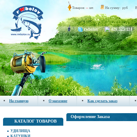
Товаров:
--
шт.
На сумму:
руб
В
rwbolov
426-325-114
На главную
О магазине
Как сделать заказ
Оформление Заказа
КАТАЛОГ ТОВАРОВ
УДИЛИЩА
КАТУШКИ