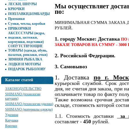
ЛЕСКИ, ШНУРЫ
Мы осуществляет достав
КРЮЧКИ
по:
ПОПЛАВКИ,БОМБАРДЫ
Приманки
МИНИМАЛЬНАЯ СУММА ЗАКАЗА ДЛ
Сумки, чехлы, коробки
РУБЛЕЙ.
ПРИКОРМКИ
АКСЕССУАРЫ (ведра,
подсаки, застежки,
1. городу Москве: Доставка
ПО 
кормушки, подставки)
ЗАКАЗЕ ТОВАРОВ НА СУММУ - 3000 
СОПУТСТВУЮЩИЕ
ТОВАРЫ (одежда, обувь,
палатки, рюкзаки, очки)
2. Российской Федерации.
ЗИМНЯЯ РЫБАЛКА
ЛОДКИ И МОТОРЫ
3. Самовывоз
ПОДАРОК РЫБОЛОВУ
1. Доставка
по г. Моск
Каталог статей
курьерской службой. Срок дост
дня, не считая дня заказа, при 
ЗАКОНОДАТЕЛЬСТВО
оплачиваете товар по факту пол
SHIMANO (технологии
катушек)
Также возможна срочная достав
SHIMANO (технологии удилищ)
складе, стоимость которой состав
SHIMANO (материалы одежды)
Удилища
1.1. Стоимость доставки
за 
Катушки
составляет -
450
рублей.
Крючки