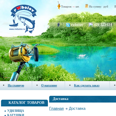
Товаров:
--
шт.
На сумму:
руб
В
rwbolov
426-325-114
На главную
О магазине
Как сделать заказ
Доставка
КАТАЛОГ ТОВАРОВ
Главная
Доставка
УДИЛИЩА
КАТУШКИ