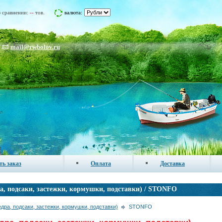
 сравнении:
--
тов.
валюта:
mail@rwbolov.ru
ть заказ
Оплата
Доставка
 подсаки, застежки, кормушки, подставки) / STONFO
а, подсаки, застежки, кормушки, подставки)
STONFO