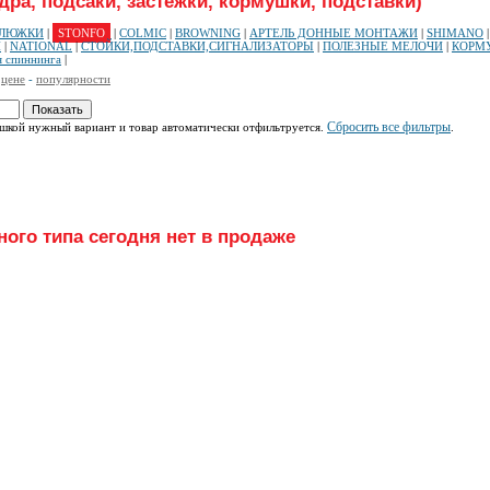
а, подсаки, застежки, кормушки, подставки)
ТЛЮЖКИ
|
STONFO
|
COLMIC
|
BROWNING
|
АРТЕЛЬ ДОННЫЕ МОНТАЖИ
|
SHIMANO
И
|
NATIONAL
|
СТОЙКИ,ПОДСТАВКИ,СИГНАЛИЗАТОРЫ
|
ПОЛЕЗНЫЕ МЕЛОЧИ
|
КОРМ
я спиннинга
|
-
цене
-
популярности
Сбросить все фильтры
ышкой нужный вариант и товар автоматически отфильтруется.
.
ого типа сегодня нет в продаже