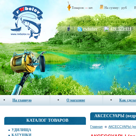
Товаров:
--
шт.
На сумму:
руб
В
rwbolov
426-325-114
На главную
О магазине
Как сдела
АКСЕССУАРЫ (ведра,
КАТАЛОГ ТОВАРОВ
Главная
АКСЕССУАРЫ (ведр
УДИЛИЩА
КАТУШКИ