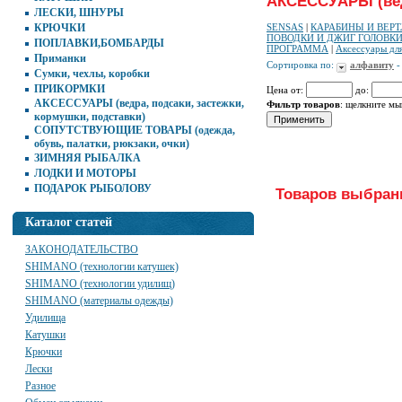
АКСЕССУАРЫ (ведр
ЛЕСКИ, ШНУРЫ
КРЮЧКИ
SENSAS
|
КАРАБИНЫ И ВЕР
ПОВОДКИ И ДЖИГ ГОЛОВК
ПОПЛАВКИ,БОМБАРДЫ
ПРОГРАММА
|
Аксессуары дл
Приманки
Сортировка по:
алфавиту
Сумки, чехлы, коробки
ПРИКОРМКИ
Цена от:
до:
АКСЕССУАРЫ (ведра, подсаки, застежки,
Фильтр товаров
: щелкните м
кормушки, подставки)
СОПУТСТВУЮЩИЕ ТОВАРЫ (одежда,
обувь, палатки, рюкзаки, очки)
ЗИМНЯЯ РЫБАЛКА
ЛОДКИ И МОТОРЫ
ПОДАРОК РЫБОЛОВУ
Товаров выбранн
Каталог статей
ЗАКОНОДАТЕЛЬСТВО
SHIMANO (технологии катушек)
SHIMANO (технологии удилищ)
SHIMANO (материалы одежды)
Удилища
Катушки
Крючки
Лески
Разное