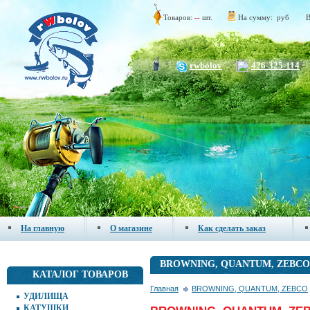
Товаров:
--
шт.
На сумму:
руб
В
rwbolov
426-325-114
На главную
О магазине
Как сделать заказ
BROWNING, QUANTUM, ZEBCO
КАТАЛОГ ТОВАРОВ
Главная
BROWNING, QUANTUM, ZEBCO
УДИЛИЩА
КАТУШКИ