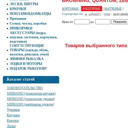
BROWNING, QUANTUM, ZE
ЛЕСКИ, ШНУРЫ
КРЮЧКИ
БОРТОВЫЕ
|
ФИДЕРНЫЕ
|
МАТЧЕВЫЕ
|
ПОПЛАВКИ,БОМБАРДЫ
Сортировка по:
алфавиту
-
цене
-
популярн
Приманки
Цена от:
до:
Сумки, чехлы, коробки
ПРИКОРМКИ
АКСЕССУАРЫ (ведра,
подсаки, застежки, кормушки,
подставки)
Товаров выбранного типа 
СОПУТСТВУЮЩИЕ
ТОВАРЫ (одежда, обувь,
палатки, рюкзаки, очки)
ЗИМНЯЯ РЫБАЛКА
ЛОДКИ И МОТОРЫ
ПОДАРОК РЫБОЛОВУ
Каталог статей
ЗАКОНОДАТЕЛЬСТВО
SHIMANO (технологии катушек)
SHIMANO (технологии удилищ)
SHIMANO (материалы одежды)
Удилища
Катушки
Крючки
Лески