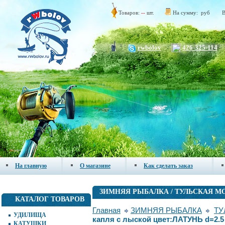
Товаров:
--
шт.
На сумму:
руб
В
rwbolov
426-325-114
На главную
О магазине
Как сделать заказ
ЗИМНЯЯ РЫБАЛКА / ТУЛЬСКАЯ 
КАТАЛОГ ТОВАРОВ
Главная
ЗИМНЯЯ РЫБАЛКА
ТУ
УДИЛИЩА
капля с лыской цвет:ЛАТУНЬ d=2
КАТУШКИ