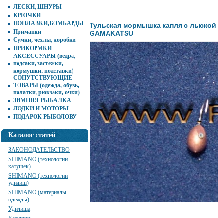
ЛЕСКИ, ШНУРЫ
КРЮЧКИ
ПОПЛАВКИ,БОМБАРДЫ
Тульская мормышка капля с лыской
Приманки
GAMAKATSU
Сумки, чехлы, коробки
ПРИКОРМКИ
АКСЕССУАРЫ (ведра,
подсаки, застежки,
кормушки, подставки)
СОПУТСТВУЮЩИЕ
ТОВАРЫ (одежда, обувь,
палатки, рюкзаки, очки)
ЗИМНЯЯ РЫБАЛКА
ЛОДКИ И МОТОРЫ
ПОДАРОК РЫБОЛОВУ
Каталог статей
ЗАКОНОДАТЕЛЬСТВО
SHIMANO (технологии
катушек)
SHIMANO (технологии
удилищ)
SHIMANO (материалы
одежды)
Удилища